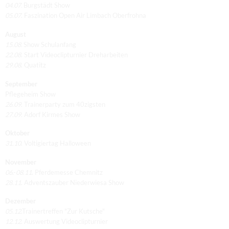
04.07.
Burgstädt Show
05.07
. Faszination Open Air Limbach Oberfrohna
August
15.08.
Show Schulanfang
22.08
. Start Videoclipturnier Dreharbeiten
29.08
. Quatitz
September
Pflegeheim Show
26.09
. Trainerparty zum 40zigsten
27.09.
Adorf Kirmes Show
Oktober
31.10
. Voltigiertag Halloween
November
06
.-
08.11
. Pferdemesse Chemnitz
28.11
. Adventszauber Niederwiesa Show
Dezember
05.12
.Trainertreffen "Zur Kutsche"
12.12
. Auswertung Videoclipturnier