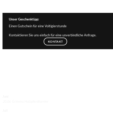
Unser Geschenktipp:
Einen Gutschein für eine Voltigierstunde
Kontaktieren Sie uns einfach für eine unverbindliche Anfrage.
KONTAKT
Termine 2026
Juni
20.06
. Grimma Holzpferdturnier
Juli