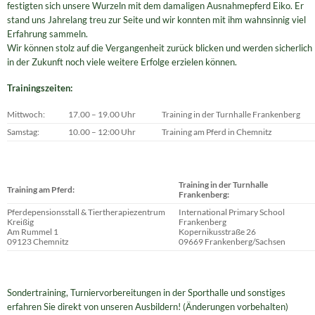
festigten sich unsere Wurzeln mit dem damaligen Ausnahmepferd Eiko. Er
stand uns Jahrelang treu zur Seite und wir konnten mit ihm wahnsinnig viel
Erfahrung sammeln.
Wir können stolz auf die Vergangenheit zurück blicken und werden sicherlich
in der Zukunft noch viele weitere Erfolge erzielen können.
Trainingszeiten:
Mittwoch:
17.00 – 19.00 Uhr
Training in der Turnhalle Frankenberg
Samstag:
10.00 – 12:00 Uhr
Training am Pferd in Chemnitz
Training in der Turnhalle
Training am Pferd:
Frankenberg:
Pferdepensionsstall & Tiertherapiezentrum
International Primary School
Kreißig
Frankenberg
Am Rummel 1
Kopernikusstraße 26
09123 Chemnitz
09669 Frankenberg/Sachsen
Sondertraining, Turniervorbereitungen in der Sporthalle und sonstiges
erfahren Sie direkt von unseren Ausbildern! (Änderungen vorbehalten)