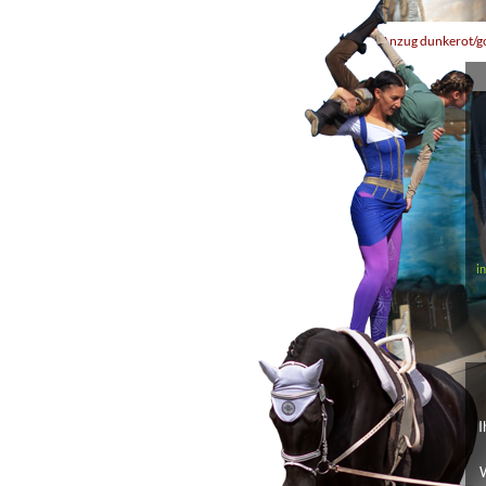
Anzug dunkerot/g
i
I
Anzug grau