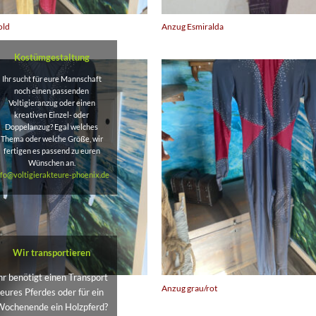
old
Anzug Esmiralda
Kostümgestaltung
Ihr sucht für eure Mannschaft
noch einen passenden
Voltigieranzug oder einen
kreativen Einzel- oder
Doppelanzug? Egal welches
Thema oder welche Größe, wir
fertigen es passend zu euren
Wünschen an.
nfo@voltigierakteure-phoenix.de
Wir transportieren
hr benötigt einen Transport
Anzug grau/rot
eures Pferdes oder für ein
Wochenende ein Holzpferd?