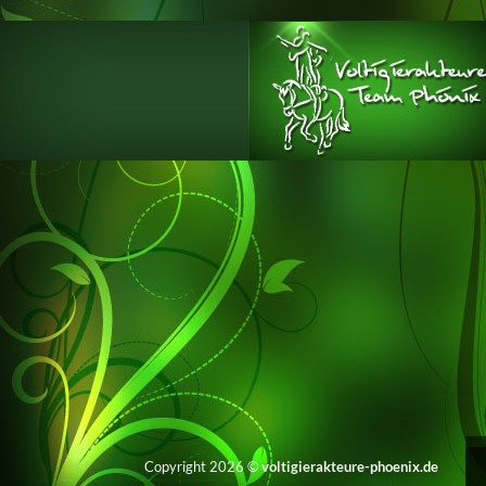
Zum
Inhalt
springen
Copyright 2026 ©
voltigierakteure-phoenix.de