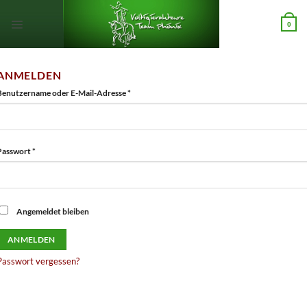
Zum
Inhalt
0
springen
ANMELDEN
Erforderlich
Benutzername oder E-Mail-Adresse
*
Erforderlich
Passwort
*
Angemeldet bleiben
ANMELDEN
Passwort vergessen?