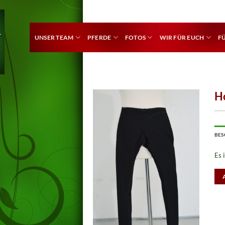
UNSER TEAM
PFERDE
FOTOS
WIR FÜR EUCH
F
H
BES
Es 