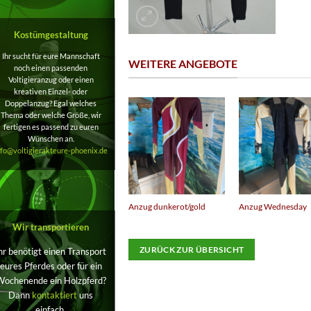
Kostümgestaltung
Ihr sucht für eure Mannschaft
WEITERE ANGEBOTE
noch einen passenden
Voltigieranzug oder einen
kreativen Einzel- oder
Doppelanzug? Egal welches
Thema oder welche Größe, wir
fertigen es passend zu euren
Wünschen an.
nfo@voltigierakteure-phoenix.de
Anzug dunkerot/gold
Anzug Wednesday
Wir transportieren
ZURÜCK ZUR ÜBERSICHT
hr benötigt einen Transport
eures Pferdes oder für ein
Wochenende ein Holzpferd?
Dann
kontaktiert
uns
einfach.