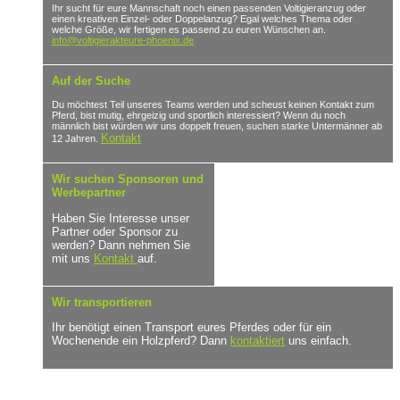
Ihr sucht für eure Mannschaft noch einen passenden Voltigieranzug oder
einen kreativen Einzel- oder Doppelanzug? Egal welches Thema oder
welche Größe, wir fertigen es passend zu euren Wünschen an.
info@voltigierakteure-phoenix.de
Auf der Suche
Du möchtest Teil unseres Teams werden und scheust keinen Kontakt zum
Pferd, bist mutig, ehrgeizig und sportlich interessiert? Wenn du noch
männlich bist würden wir uns doppelt freuen, suchen starke Untermänner ab
Kontakt
12 Jahren.
Wir suchen Sponsoren und
Werbepartner
Haben Sie Interesse unser
Partner oder Sponsor zu
werden? Dann nehmen Sie
mit uns
Kontakt
auf.
Wir transportieren
Ihr benötigt einen Transport eures Pferdes oder für ein
Wochenende ein Holzpferd? Dann
kontaktiert
uns einfach.