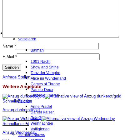
Lefano
ehemalige
Eiko
Giorgio Armani
Grapaldi
Fotos
Voltigieren
Herr der Ringe
Name
*
Batman
Star Wars
E-Mail
*
1001 Nacht
Show and Shine
Tanz der Vampire
Anfrage Stellen
Alice im Wunderland
Games of Throne
Weitere Angebote
Pas-de-Deux
Einzelvoltigieren
Training
Schnellansicht
Anne Pradel
Anzug dunkerot/gold
Daniel Kaiser
PoleGym
Schnellansicht
Weihnachten
Voltigiertag
Anzug Wednesday
Turniere/Shows