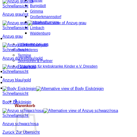
Auftritte
Schnellansicht
Burgstädt
Grimma
Anzug grau/rot
Großerkmannsdorf
Holzpferdturniere
Schnellansicht
Limbach
Waldenburg
Anzug grau
Wir für euch
Voltigieren bei uns
Schnellansicht
Besonderes
Termine
Anzug dunkelblau/gold
Sponsoren & Partner
Förderkreis für krebskranke Kinder e.V. Dresden
Schnellansicht
für Mitglieder
Impressum
Anzug blau/gold
Datenschutz
Schnellansicht
0
Body Eiskönigin
Warenkorb
Schnellansicht
Anzug schwarz/rosa
Zurück Zur Übersicht