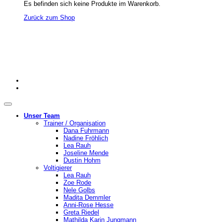
Es befinden sich keine Produkte im Warenkorb.
Zurück zum Shop
Unser Team
Trainer / Organisation
Dana Fuhrmann
Nadine Fröhlich
Lea Rauh
Joseline Mende
Dustin Hohm
Voltigierer
Lea Rauh
Zoe Rode
Nele Golbs
Madita Demmler
Anni-Rose Hesse
Greta Riedel
Mathilda Karin Jungmann