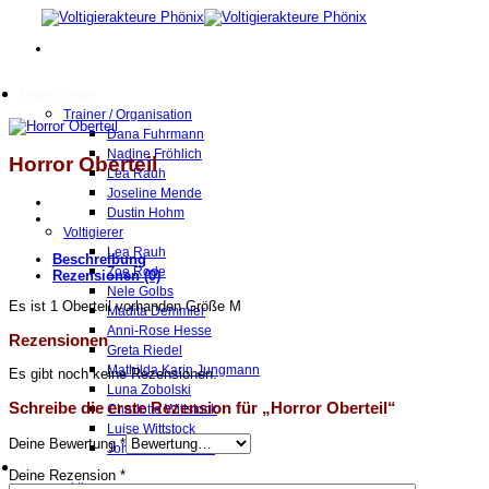
Zum
Inhalt
springen
Unser Team
Trainer / Organisation
Dana Fuhrmann
Nadine Fröhlich
Horror Oberteil
Lea Rauh
Joseline Mende
Dustin Hohm
Voltigierer
Lea Rauh
Beschreibung
Zoe Rode
Rezensionen (0)
Nele Golbs
Es ist 1 Oberteil vorhanden Größe M
Madita Demmler
Anni-Rose Hesse
Rezensionen
Greta Riedel
Mathilda Karin Jungmann
Es gibt noch keine Rezensionen.
Luna Zobolski
Schreibe die erste Rezension für „Horror Oberteil“
Charlotte Wittstock
Luise Wittstock
Deine Bewertung
*
Johanna Hackbeil
Pferde
Deine Rezension
*
aktive