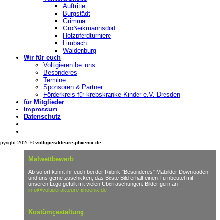
Auftritte
Burgstädt
Grimma
Großerkmannsdorf
Holzpferdturniere
Limbach
Waldenburg
Wir für euch
Voltigieren bei uns
Besonderes
Termine
Sponsoren & Partner
Förderkreis für krebskranke Kinder e.V. Dresden
für Mitglieder
Impressum
Datenschutz
pyright 2026 ©
voltigierakteure-phoenix.de
Malwettbewerb
Ab sofort könnt ihr euch bei der Rubrik "Besonderes" Malbilder Downloaden
und uns gerne zuschicken, das Beste Bild erhält einen Turnbeutel mit
unseren Logo gefüllt mit vielen Überraschungen. Bilder gern an
info@voltigierakteure-phoenix.de
Kostümgestaltung