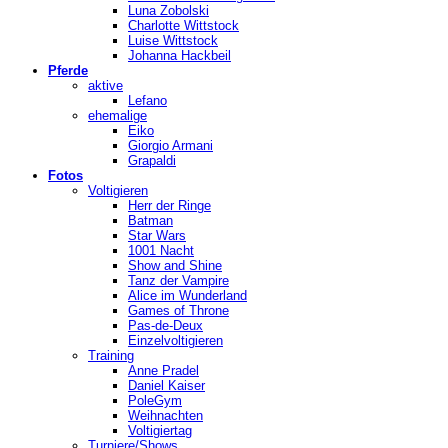
Luna Zobolski
Charlotte Wittstock
Luise Wittstock
Johanna Hackbeil
Pferde
aktive
Lefano
ehemalige
Eiko
Giorgio Armani
Grapaldi
Fotos
Voltigieren
Herr der Ringe
Batman
Star Wars
1001 Nacht
Show and Shine
Tanz der Vampire
Alice im Wunderland
Games of Throne
Pas-de-Deux
Einzelvoltigieren
Training
Anne Pradel
Daniel Kaiser
PoleGym
Weihnachten
Voltigiertag
Turniere/Shows