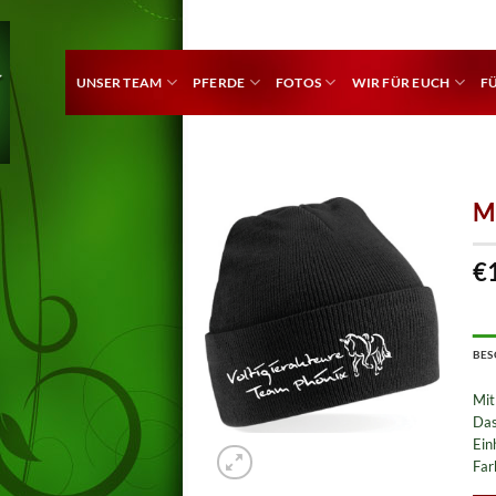
UNSER TEAM
PFERDE
FOTOS
WIR FÜR EUCH
F
M
€
BES
Mit
Das
Ein
Far