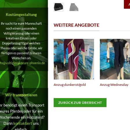
Kostümgestaltung
Ihr sucht für eure Mannschaft
WEITERE ANGEBOTE
noch einen passenden
Voltigieranzug oder einen
kreativen Einzel- oder
Doppelanzug? Egal welches
Thema oder welche Größe, wir
fertigen es passend zu euren
Wünschen an.
nfo@voltigierakteure-phoenix.de
Anzug dunkerot/gold
Anzug Wednesday
Wir transportieren
ZURÜCK ZUR ÜBERSICHT
hr benötigt einen Transport
eures Pferdes oder für ein
Wochenende ein Holzpferd?
Dann
kontaktiert
uns
einfach.