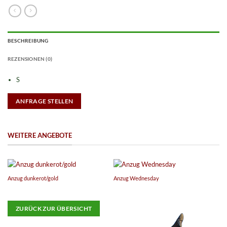
BESCHREIBUNG
REZENSIONEN (0)
S
ANFRAGE STELLEN
WEITERE ANGEBOTE
Anzug dunkerot/gold
Anzug Wednesday
An
ZURÜCK ZUR ÜBERSICHT